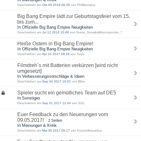
Geschrieben am
Okt 09 2018 06:39
von PhilMontana
Big Bang Empire lädt zur Geburtstagsfeier vom 15.
bis zum...
In Offizielle Big Bang Empire Neuigkeiten
Geschrieben am
Jul 12 2016 10:48
von Guest_SnowballHunnysucker_*
Heiße Ostern in Big Bang Empire!
In Offizielle Big Bang Empire Neuigkeiten
Geschrieben am
Apr 10 2017 08:19
von Sayu
Filmdreh´s mit Batterien verkürzen [wird nicht
umgesetzt]
In Verbesserungsvorschläge & Ideen
Geschrieben am
Sep 04 2017 10:02
von lilifee
Spieler sucht ein gemütliches Team auf DE5
In Sonstiges
Geschrieben am
Sep 01 2017 12:44
von SUC
Euer Feedback zu den Neuerungen vom
09.05.2017!
2 Seiten
In Meinungen & Kritik
Geschrieben am
Mai 09 2017 06:17
von Kuschelkatzetina