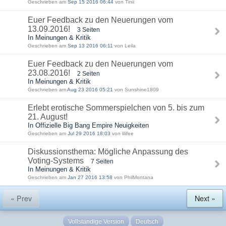
Geschrieben am
Sep 15 2016 06:44
von Tinii
Euer Feedback zu den Neuerungen vom
13.09.2016!
3 Seiten
In Meinungen & Kritik
Geschrieben am
Sep 13 2016 06:11
von Leila
Euer Feedback zu den Neuerungen vom
23.08.2016!
2 Seiten
In Meinungen & Kritik
Geschrieben am
Aug 23 2016 05:21
von Sunshine1809
Erlebt erotische Sommerspielchen von 5. bis zum
21. August!
In Offizielle Big Bang Empire Neuigkeiten
Geschrieben am
Jul 29 2016 18:03
von lilifee
Diskussionsthema: Mögliche Anpassung des
Voting-Systems
7 Seiten
In Meinungen & Kritik
Geschrieben am
Jan 27 2016 13:58
von PhilMontana
« Prev
Next »
Vollständige Version
Deutsch