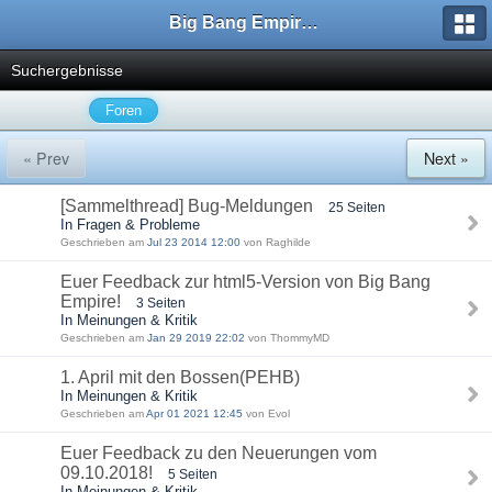
Big Bang Empire - Forum
Suchergebnisse
Foren
« Prev
Next »
[Sammelthread] Bug-Meldungen
25 Seiten
In Fragen & Probleme
Geschrieben am
Jul 23 2014 12:00
von Raghilde
Euer Feedback zur html5-Version von Big Bang
Empire!
3 Seiten
In Meinungen & Kritik
Geschrieben am
Jan 29 2019 22:02
von ThommyMD
1. April mit den Bossen(PEHB)
In Meinungen & Kritik
Geschrieben am
Apr 01 2021 12:45
von Evol
Euer Feedback zu den Neuerungen vom
09.10.2018!
5 Seiten
In Meinungen & Kritik