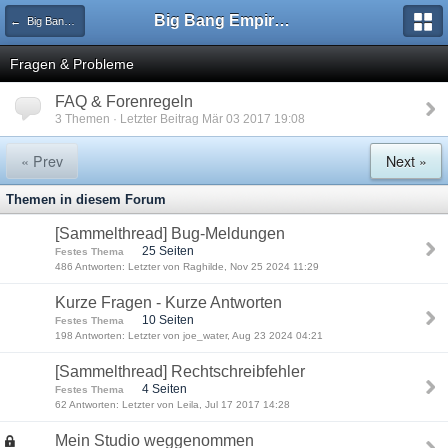
Big Bang Empire - Forum
← Big Bang Empire - Das Spiel
Fragen & Probleme
FAQ & Forenregeln
3 Themen · Letzter Beitrag Mär 03 2017 19:08
« Prev
Next »
Themen in diesem Forum
[Sammelthread] Bug-Meldungen
25 Seiten
Festes Thema
486 Antworten: Letzter von Raghilde, Nov 25 2024 11:29
Kurze Fragen - Kurze Antworten
10 Seiten
Festes Thema
198 Antworten: Letzter von joe_water, Aug 23 2024 04:21
[Sammelthread] Rechtschreibfehler
4 Seiten
Festes Thema
62 Antworten: Letzter von Leila, Jul 17 2017 14:28
Mein Studio weggenommen