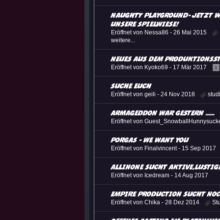
Morgen
@
Adrimator
:
Naughty Playground- Jetzt 
unsere Spielwiese!
Guten Morgen!
@
Richard
:
Eröffnet von Nessa86 -
26 Mai 2015
weitere...
Neues aus dem Produktionss
Eröffnet von Kyoko69 -
17 Mär 2017
1
suche euch
Eröffnet von geili -
24 Nov 2018
stud
Armageddon war Gestern ......
Eröffnet von Guest_SnowballHunnysucke
PORGAS - We Want You
Eröffnet von Finalvincent -
15 Sep 2017
AllinOne sucht aktive,lustig
Eröffnet von Icedream -
14 Aug 2017
EMPIRE Production sucht noc
Eröffnet von Chika -
28 Dez 2014
St