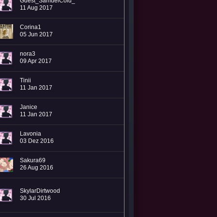
Guest_SamuelCold_*
11 Aug 2017
Corina1
05 Jun 2017
nora3
09 Apr 2017
Tinii
11 Jan 2017
Janice
11 Jan 2017
Lavonia
03 Dez 2016
Sakura69
26 Aug 2016
SkylarDirtwood
30 Jul 2016