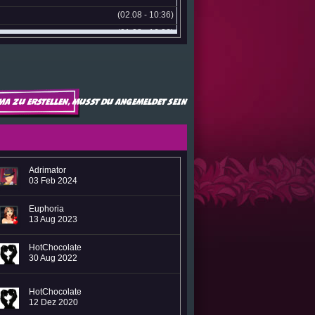
(02.08 - 10:36)
(01.08 - 16:36)
oden (Google Pay, Apple Pay,
(29.07 - 18:20)
ahlen nur noch paysafecard
(29.07 - 09:20)
ma zu erstellen, musst du angemeldet sein
(29.07 - 09:12)
(24.07 - 13:48)
(23.07 - 10:12)
Adrimator
(23.07 - 07:54)
03 Feb 2024
(21.07 - 15:02)
Euphoria
(21.07 - 06:16)
13 Aug 2023
(21.07 - 06:03)
HotChocolate
(17.07 - 19:47)
30 Aug 2022
(16.07 - 11:30)
HotChocolate
(16.07 - 10:58)
12 Dez 2020
(16.07 - 10:29)