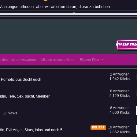
Zahlungsmethoden, aber wir arbeiten daran, diese zu beheben.
Geld mehr verdienen bei Big Bang Empire
ns bekannt. Den Entwicklern zufolge sollen die ursprünglichen Zahlungsmeth
wieder verfügbar sein. Für BLIK liegen uns keine zeitlichen Angaben vor.
der Kreditkartenzahlung los ist ? Man kann damit jetzt auch nicht mehr bez
Um ein The
enende
it den meisten Antworten
Mit den meisten Klicks
Eigener Filter
2 Antworten
)
1.942 Klicks
Pornolicious Sucht euch
8 Antworten
n!
5.129 Klicks
udio
,
Tele
,
Sex
,
sucht
,
Member
6 Antworten
rweile vielleicht schon gute Nacht
Süße Träume!
4.000 Klicks
News
 angezeigt aber jetzt xD
 Spion
19 Antworten
BELIEBT
dio
,
Evil Angel
,
Stars
,
Infos
und noch 5
7.862 Klicks
mehr ?