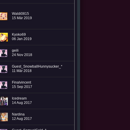
(16.07 - 08:50)
(16.07 - 07:02)
Waldi0815
15 Mär 2019
Kyoko69
06 Jan 2019
geili
24 Nov 2018
Guest_SnowballHunnysucker_*
11 Mär 2018
Finalvincent
15 Sep 2017
Icedream
14 Aug 2017
Nardina
12 Aug 2017