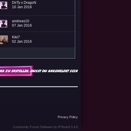
DirTy x DragoN
10 Jan 2016
andreas10
07 Jan 2016
Kiki7
02 Jan 2016
ma zu erstellen, musst du angemeldet sein
Privacy Policy
Community Forum Software by IP.Board 3.4.8