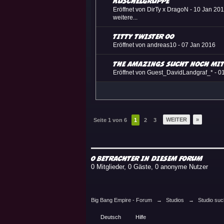
Kuschelgruppe
Eröffnet von DirTy x DragoN -
10 Jan 20
weitere...
TiTTY TWISTER OO
Eröffnet von andreas10 -
07 Jan 2016
The Amazings sucht noch Mit
Eröffnet von Guest_DavidLandgraf_* -
0
WEITER
»
Seite 1 von 6
1
2
3
0 Betrachter in diesem Forum
0 Mitglieder, 0 Gäste, 0 anonyme Nutzer
Big Bang Empire - Forum
→
Studios
→
Studio suc
Deutsch
Hilfe