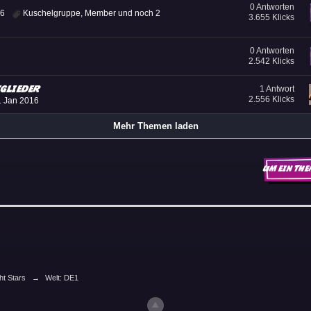
0 Antworten
16
Kuschelgruppe
,
Member
und noch 2
3.655 Klicks
0 Antworten
2.542 Klicks
glieder
1 Antwort
2.556 Klicks
1 Jan 2016
Mehr Themen laden
Um ein The
ht Stars
→
Welt: DE1