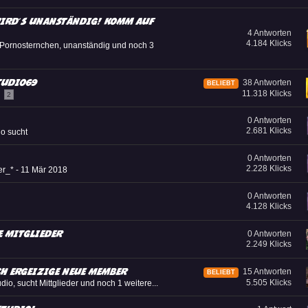
wird´s unanständig! Komm auf
4 Antworten
4.184 Klicks
Pornosternchen
,
unanständig
und noch 3
tudio69
38 Antworten
BELIEBT
11.318 Klicks
2
0 Antworten
2.681 Klicks
io sucht
0 Antworten
2.228 Klicks
r_* -
11 Mär 2018
0 Antworten
4.128 Klicks
e Mitglieder
0 Antworten
2.249 Klicks
h ergeizige neue Member
15 Antworten
BELIEBT
5.505 Klicks
udio
,
sucht Mittglieder
und noch 1 weitere...