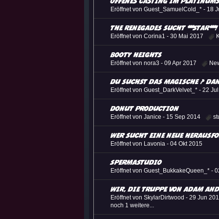
Offenes Casting im Platinum
Eröffnet von Guest_SamuelCold_* -
18 J
The Renegades sucht ***Star***!
Eröffnet von Corina1 -
30 Mai 2017
K
Booty Heights
Eröffnet von nora3 -
09 Apr 2017
Ne
Du suchst das Magische ? D
Eröffnet von Guest_DarkVelvet_* -
22 Ju
Donut Production
Eröffnet von Janice -
15 Sep 2014
st
Wer sucht eine neue Herausf
Eröffnet von Lavonia -
04 Okt 2015
SpermaStudio
Eröffnet von Guest_BukkakeQueen_* -
0
Wir, die Truppe von Adam and
Eröffnet von SkylarDirtwood -
29 Jun 20
noch 1 weitere...