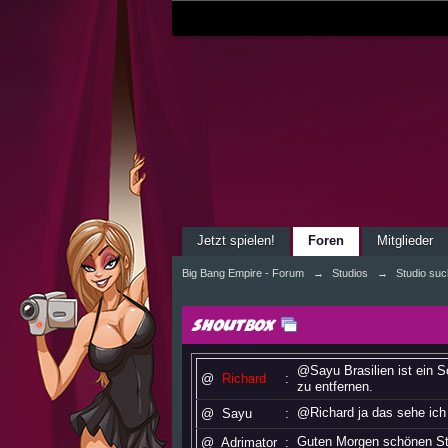
Jetzt spielen!
Foren
Mitglieder
Big Bang Empire - Forum
→
Studios
→
Studio suc
Shoutbox
@Sayu Brasilien ist ein 
@
Richard
:
zu entfernen.
@Richard ja das sehe ich
@
Sayu
:
Guten Morgen schönen St
@
Adrimator
: