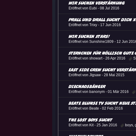
Wir Suchen Verstärkung
Eröffnet von Eubi -
08 Jul 2016
PRALL UND DRALL sucht Dich 
Eröffnet von Trixy -
17 Jun 2016
Wir suchen Stars!
Eröffnet von Sunshine1809 -
12 Jun 201
Sternchen für höllisch gute 
Eröffnet von showart -
26 Apr 2016
S
East Side Crew sucht Verstä
Eröffnet von JIgsaw -
28 Mai 2015
DieChaosbänger
Eröffnet von banonym -
01 Mär 2016
Beate Bluhse TV sucht neue S
Eröffnet von Beate -
02 Feb 2016
the lost boys sucht
Eröffnet von Kit -
25 Jan 2016
boys
,