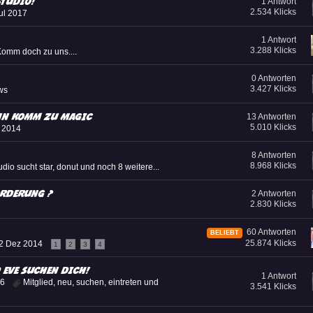
studio!
1 Antwort
2.534 Klicks
ul 2017
1 Antwort
3.288 Klicks
omm doch zu uns....
0 Antworten
3.427 Klicks
ws
ann komm zu MAGIC
13 Antworten
5.010 Klicks
l 2014
8 Antworten
8.968 Klicks
udio sucht star
,
donut
und noch 8 weitere...
orderung ?
2 Antworten
2.830 Klicks
60 Antworten
BELIEBT
25.874 Klicks
2 Dez 2014
1
2
3
4
 Eve suchen Dich!
1 Antwort
16
Mitglied
,
neu
,
suchen
,
eintreten
und
3.541 Klicks