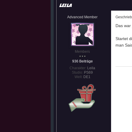
Leila
Advanced Member
Geschrie
Das war 
Startet 
man Sai
Members
936 Beiträge
Charakter:
Leila
Studio:
PS69
Welt:
DE1