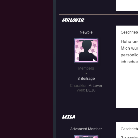
MrLover
Newbie
Geschrie
Huhu un
Mich wür
persönli
ich scha
Members
3 Beiträge
Charakter:
MrLover
Welt:
DE10
Leila
Advanced Member
Geschrie