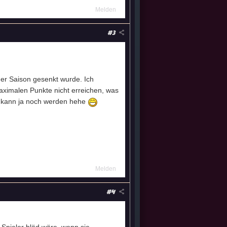
Melden
#3
er Saison gesenkt wurde. Ich
maximalen Punkte nicht erreichen, was
t, kann ja noch werden hehe
Melden
#4