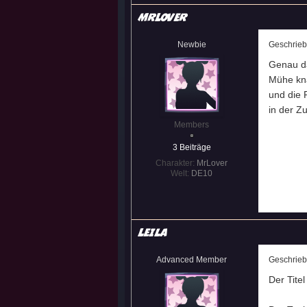
MrLover
Newbie
Geschrie
Genau da
Mühe kna
und die 
in der Z
Members
3 Beiträge
Charakter:
MrLover
Welt:
DE10
Leila
Advanced Member
Geschrie
Der Tite