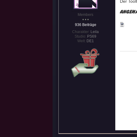
Der Tool
Angeh
Members
tool
936 Beiträge
Charakter:
Leila
Studio:
PS69
Welt:
DE1