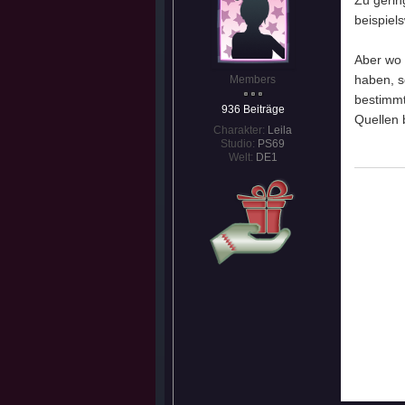
Zu gerin
beispiel
Aber wo 
haben, s
Members
bestimmt
936 Beiträge
Quellen 
Charakter:
Leila
Studio:
PS69
Welt:
DE1