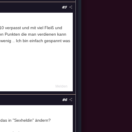
#5
0 verpasst und mit viel Fleiß und
 den Punkten die man verdienen kann
wenig .. Ich bin einfach gespannt was
Melden
#6
 das in "Sexheldin" ändern?