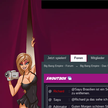
Jetzt spielen!
Foren
Mitglieder
Big Bang Empire - Forum
→
Big Bang Empire - Das S
Shoutbox
@Sayu Brasilien ist ein 
@
Richard
:
zu entfernen.
@Richard ja das sehe ich
@
Sayu
:
Guten Morgen schönen St
@
Adrimator
: