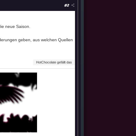
#2
die neue Saison.
nderungen geben, aus welchen Quellen
HotChocolate gefällt das