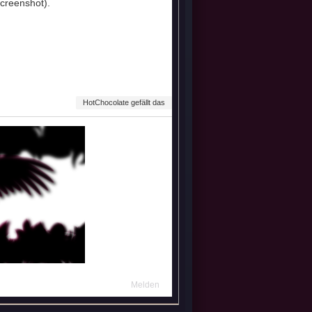
creenshot).
HotChocolate gefällt das
Melden