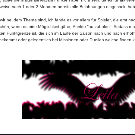
g sollte die maximale Anzahl Punkten aber nicht sein, da es für aktiver
sweise nach 1 oder 2 Monaten bereits alle Belohnungen eingesackt ha
wir bei dem Thema sind, ich fände es vor allem für Spieler, die erst 
chön, wenn es eine Möglichkeit gäbe, Punkte "aufzuholen". Sodass m
en Punktgrenze ist, die sich im Laufe der Saison nach und nach erhöht
bekommt oder gelegentlich bei Missionen oder Duellen welche finden 