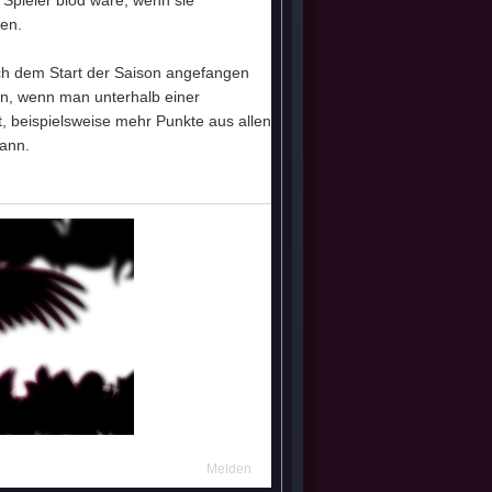
e Spieler blöd wäre, wenn sie
ben.
nach dem Start der Saison angefangen
an, wenn man unterhalb einer
, beispielsweise mehr Punkte aus allen
kann.
Melden