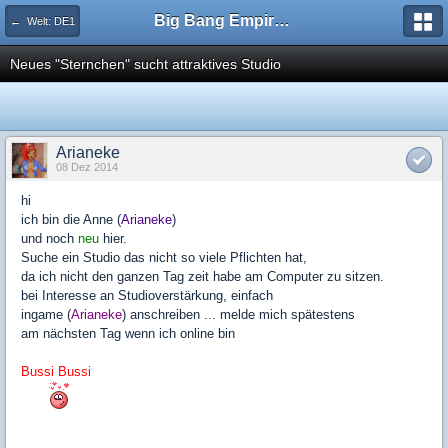
Big Bang Empire - Forum
← Welt: DE1
Neues "Sternchen" sucht attraktives Studio
Arianeke
08 Dez 2014
hi
ich bin die Anne (
Arianeke
)
und noch
neu
hier.
Suche ein Studio das nicht so viele Pflichten hat,
da ich nicht den ganzen Tag zeit habe am Computer zu sitzen.
bei Interesse an Studioverstärkung, einfach
ingame (
Arianeke
) anschreiben ... melde mich spätestens
am nächsten Tag wenn ich online bin
Bussi Bussi