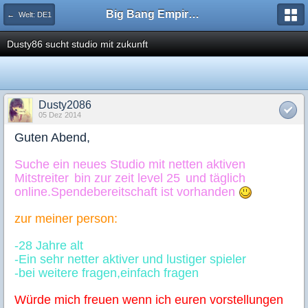
Big Bang Empire - Forum
← Welt: DE1
Dusty86 sucht studio mit zukunft
Dusty2086
05 Dez 2014
Guten Abend,
Suche ein neues Studio mit netten aktiven
Mitstreiter
bin zur zeit level 25
und täglich
online.Spendebereitschaft ist vorhanden
zur meiner person:
-28 Jahre alt
-Ein sehr netter aktiver und lustiger spieler
-bei weitere fragen,einfach fragen
Würde mich freuen wenn ich euren vorstellunge
n