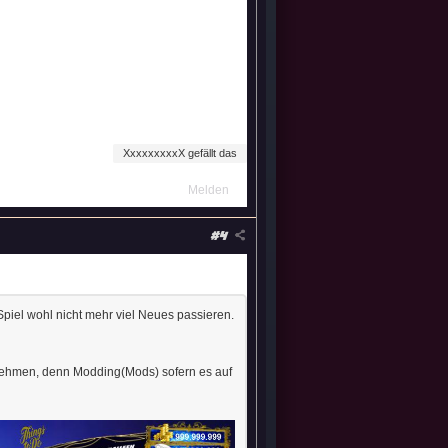
XxxxxxxxxX gefällt das
Melden
#4
Spiel wohl nicht mehr viel Neues passieren.
nehmen, denn Modding(Mods) sofern es auf