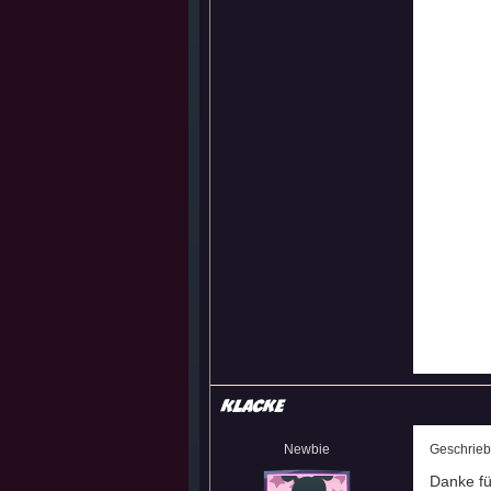
Klacke
Newbie
Geschrie
Danke für