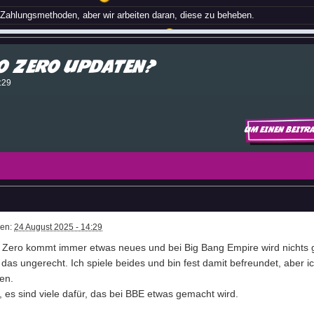
Zahlungsmethoden, aber wir arbeiten daran, diese zu beheben.
Geld mehr verdienen bei Big Bang Empire
ns bekannt. Den Entwicklern zufolge sollen die ursprünglichen Zahlungsmeth
o Zero updaten?
wieder verfügbar sein. Für BLIK liegen uns keine zeitlichen Angaben vor.
der Kreditkartenzahlung los ist ? Man kann damit jetzt auch nicht mehr bez
:29
Um einen Beitr
enende
)
n!
ben:
24 August 2025 - 14:29
 Zero kommt immer etwas neues und bei Big Bang Empire wird nichts
rweile vielleicht schon gute Nacht
Süße Träume!
e das ungerecht. Ich spiele beides und bin fest damit befreundet, aber
 angezeigt aber jetzt xD
en.
 Spion
e, es sind viele dafür, das bei BBE etwas gemacht wird.
mehr ?