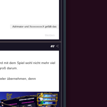
(16.07 - 08:50)
(16.07 - 07:02)
Adrimator und XxxxxxxxxX gefällt das
Melden
#2
rd mit dem Spiel wohl nicht mehr viel
 groß darum.
ieler übernehmen, denn