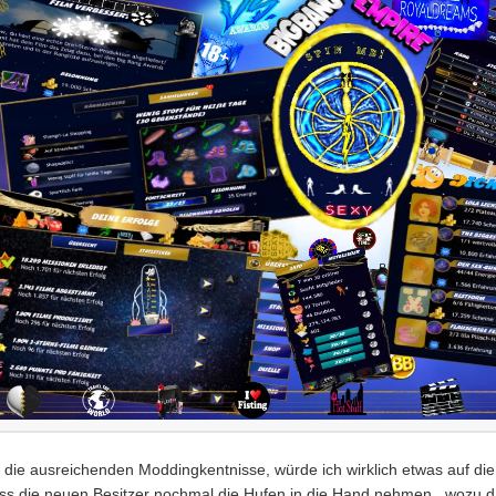
h die ausreichenden Moddingkentnisse, würde ich wirklich etwas auf die 
ss die neuen Besitzer nochmal die Hufen in die Hand nehmen...wozu 