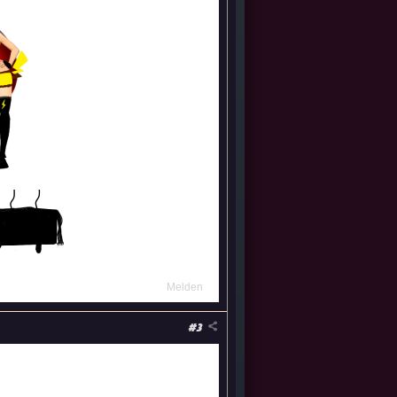
Melden
#3