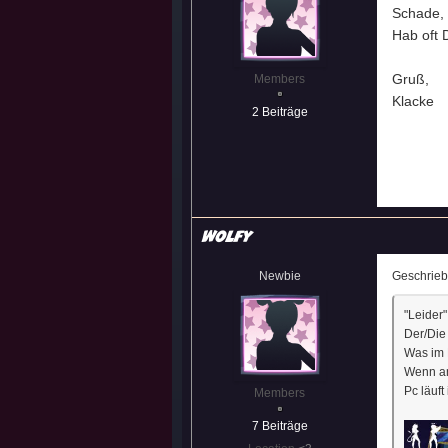
Schade, 
Hab oft D
Gruß,
Members
Klacke
2 Beiträge
Wolfy
Newbie
Geschrie
"Leider"
Der/Die
Was im 
Wenn an
Pc läuft
Members
7 Beiträge