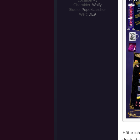
Location
<3
Charakter:
Wolfy
Studio:
Popoklatscher
Welt:
DE9
Hätte ic
doch, da