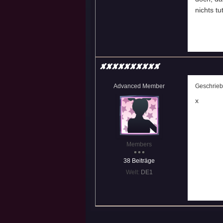
nichts tut
XxxxxxxxxX
Advanced Member
Geschrie
x
Members
38 Beiträge
Welt:
DE1