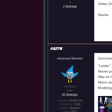
Vielen D
Morgen
@
Adrimator
:
2 Beiträge
Guten Morgen!
@
Richard
:
Klacke
Faith
Advanced Member
Geschrie
"Leider"
Neues pa
Was im H
Wenn an 
Members
Modding(
82 Beiträge
Location
Hinter Dir
Charakter:
Faith
Studio:
Bubbler
Welt:
DE5