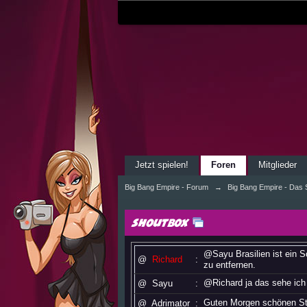
Jetzt spielen!
Foren
Mitglieder
Big Bang Empire - Forum
→
Big Bang Empire - Das S
Shoutbox
@Sayu Brasilien ist ein 
@
Richard
:
zu entfernen.
@Richard ja das sehe ich
@
Sayu
:
Guten Morgen schönen St
@
Adrimator
: