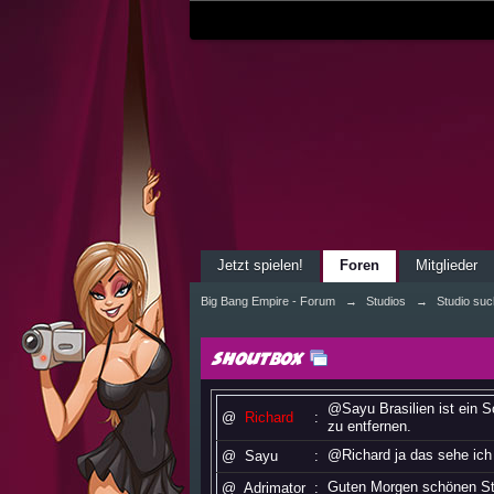
Jetzt spielen!
Foren
Mitglieder
Big Bang Empire - Forum
→
Studios
→
Studio suc
Shoutbox
@Sayu Brasilien ist ein 
@
Richard
:
zu entfernen.
@Richard ja das sehe ich
@
Sayu
:
Guten Morgen schönen St
@
Adrimator
: