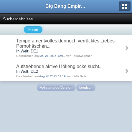
Big Bang Empire - Forum
Suchergebnisse
Foren
Temperamentvolles dennoch verrücktes Liebes
Pornohäschen...
In Welt: DE1
Geschrieben am
Mai 21 2015 12:40
von Terrorwölkchen
Aufstrebende aktive Höllenglocke sucht...
In Welt: DE2
Geschrieben am
Aug 20 2015 11:19
von Hells Bells
Vollständige Version
Deutsch