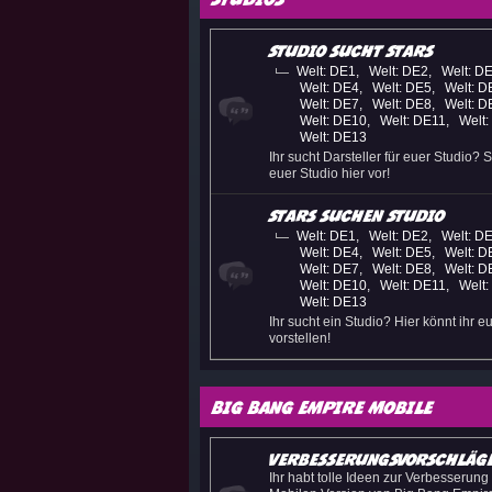
Studio sucht Stars
Welt: DE1
,
Welt: DE2
,
Welt: D
Welt: DE4
,
Welt: DE5
,
Welt: D
Welt: DE7
,
Welt: DE8
,
Welt: D
Welt: DE10
,
Welt: DE11
,
Welt
Welt: DE13
Ihr sucht Darsteller für euer Studio? St
euer Studio hier vor!
Stars suchen Studio
Welt: DE1
,
Welt: DE2
,
Welt: D
Welt: DE4
,
Welt: DE5
,
Welt: D
Welt: DE7
,
Welt: DE8
,
Welt: D
Welt: DE10
,
Welt: DE11
,
Welt
Welt: DE13
Ihr sucht ein Studio? Hier könnt ihr e
vorstellen!
Big Bang Empire Mobile
Verbesserungsvorschläg
Ihr habt tolle Ideen zur Verbesserung