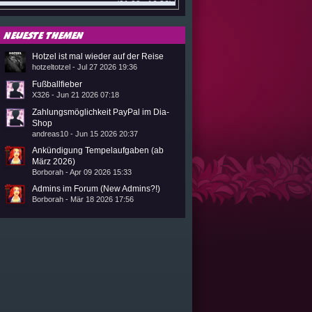
(01.08 - 16:36)
oden (Google Pay, Apple Pay,
(29.07 - 18:20)
Neueste Themen
ahlen nur noch paysafecard
(29.07 - 09:20)
Hotzel ist mal wieder auf der Reise
hotzeltotzel - Jul 27 2026 19:36
Fußballfieber
(29.07 - 09:12)
X326 - Jun 21 2026 07:18
(24.07 - 13:48)
Zahlungsmöglichkeit PayPal im Dia-
(23.07 - 10:12)
Shop
andreas10 - Jun 15 2026 20:37
(23.07 - 07:54)
Ankündigung Tempelaufgaben (ab
März 2026)
(21.07 - 15:02)
Borborah - Apr 09 2026 15:33
(21.07 - 06:16)
Admins im Forum (New Admins?!)
Borborah - Mär 18 2026 17:56
(21.07 - 06:03)
(17.07 - 19:47)
(16.07 - 11:30)
(16.07 - 10:58)
(16.07 - 10:29)
(16.07 - 08:50)