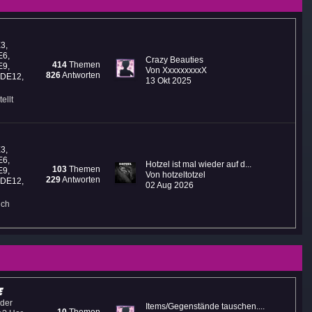
E3
,
E6
,
Crazy Beauties
414
Themen
E9
,
Von XxxxxxxxxX
826
Antworten
: DE12
,
13 Okt 2025
ellt
E3
,
E6
,
Hotzel ist mal wieder auf d...
103
Themen
E9
,
Von hotzeltotzel
229
Antworten
: DE12
,
02 Aug 2026
uch
e
 der
Items/Gegenstände tauschen....